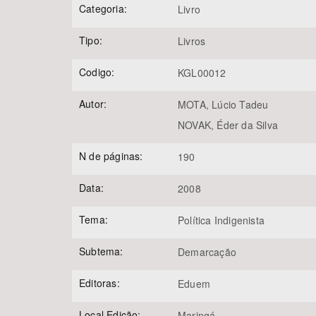
Categoria:
Livro
Tipo:
Livros
Área de Levantamento
Codigo:
KGL00012
Autor:
MOTA, Lúcio Tadeu
NOVAK, Éder da Silva
N de páginas:
190
Data:
2008
Tema:
Política Indigenista
Subtema:
Demarcação
Editoras:
Eduem
Local Edição:
Maringá