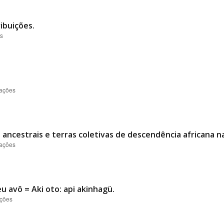
ibuições.
es
zações
 ancestrais e terras coletivas de descendência africana n
zações
u avô = Aki oto: api akinhagü.
ações