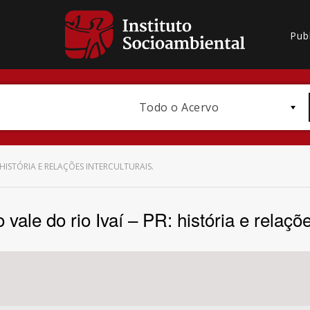
Pub
Todo o Acervo
 HISTÓRIA E RELAÇÕES INTERCULTURAIS.
ale do rio Ivaí – PR: história e relaçõe
Bioma / Bacia
Subtema