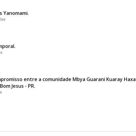
es Yanomami.
ções
mporal.
es
promisso entre a comunidade Mbya Guarani Kuaray Haxa 
Bom Jesus - PR.
es