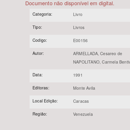
Documento não disponível em digital.
Categoria:
Livro
Tipo:
Livros
Área de Levantamento
Codigo:
E00156
Autor:
ARMELLADA, Cesareo de
NAPOLITANO, Carmela Benti
Data:
1991
Editoras:
Monte Avila
Local Edição:
Caracas
Região:
Venezuela