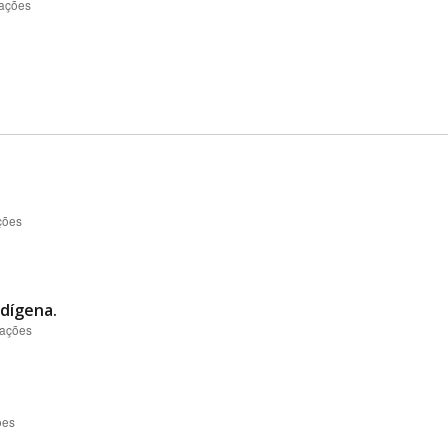
zações
ções
ndígena.
zações
ões