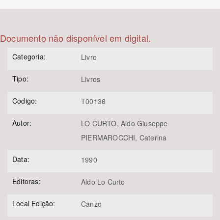
Bioma / Bacia
Documento não disponível em digital.
Tema
Categoria:
Livro
Subtema
Tipo:
Livros
Área de Levantamento
Codigo:
T00136
Autor:
LO CURTO, Aldo Giuseppe
Área Protegida
PIERMAROCCHI, Caterina
Data:
1990
BUSCAR
Editoras:
Aldo Lo Curto
Local Edição:
Canzo