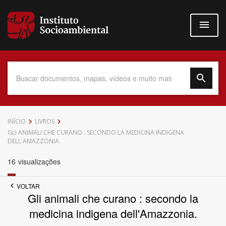
Pular
para
o
conteúdo
principal
Data do Documento
INÍCIO
LIVROS
GLI ANIMALI CHE CURANO : SECONDO LA MEDICINA INDIGENA
DELL'AMAZZONIA.
16
visualizações
Até
VOLTAR
Gli animali che curano : secondo la
medicina indigena dell'Amazzonia.
Povo Indígena