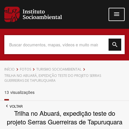
Pular
para
o
conteúdo
principal
Data do Documento
INÍCIO
FOTOS
TURISMO SOCIOAMBIENTAL
TRILHA NO ABUARÁ, EXPEDIÇÃO TESTE DO PROJETO SERRAS
GUERREIRAS DE TAPURUQUARA
13
visualizações
Até
VOLTAR
Trilha no Abuará, expedição teste do
projeto Serras Guerreiras de Tapuruquara
Povo Indígena