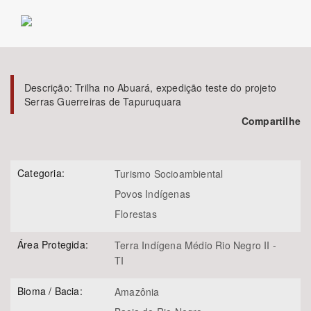
Bioma / Bacia
Tema
Descrição:
Trilha no Abuará, expedição teste do projeto
Serras Guerreiras de Tapuruquara
Subtema
Compartilhe
Área de Levantamento
Categoria:
Turismo Socioambiental
Área Protegida
Povos Indígenas
Florestas
BUSCAR
Área Protegida:
Terra Indígena Médio Rio Negro II -
TI
Bioma / Bacia:
Amazônia