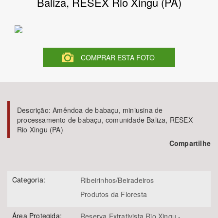
Baliza, RESEX Rio Xingu (PA)
Bioma / Bacia
Tema
COMPRAR ESTA FOTO
Subtema
Área de Levantamento
Descrição:
Amêndoa de babaçu, miniusina de
processamento de babaçu, comunidade Baliza, RESEX
Área Protegida
Rio Xingu (PA)
Compartilhe
BUSCAR
Categoria:
Ribeirinhos/Beiradeiros
Produtos da Floresta
Área Protegida:
Reserva Extrativista Rio Xingu -