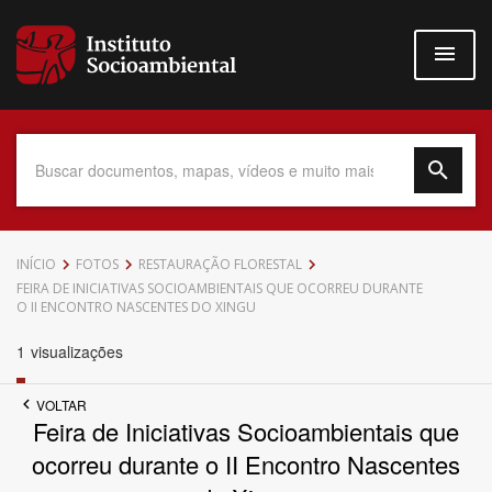
Pular
para
o
conteúdo
principal
Data do Documento
INÍCIO
FOTOS
RESTAURAÇÃO FLORESTAL
FEIRA DE INICIATIVAS SOCIOAMBIENTAIS QUE OCORREU DURANTE
O II ENCONTRO NASCENTES DO XINGU
1
visualizações
Até
VOLTAR
Feira de Iniciativas Socioambientais que
ocorreu durante o II Encontro Nascentes
Povo Indígena