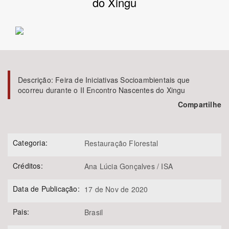
do Xingu
Bioma / Bacia
Tema
Subtema
Descrição:
Feira de Iniciativas Socioambientais que
ocorreu durante o II Encontro Nascentes do Xingu
Compartilhe
Área de Levantamento
Área Protegida
Categoria:
Restauração Florestal
Créditos:
Ana Lúcia Gonçalves / ISA
BUSCAR
Data de Publicação:
17 de Nov de 2020
Pais:
Brasil