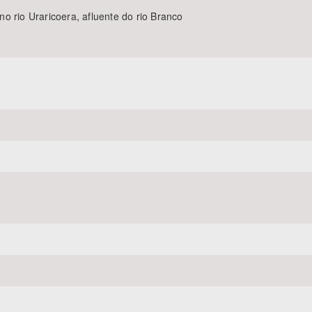
o rio Uraricoera, afluente do rio Branco
Área Protegida
I