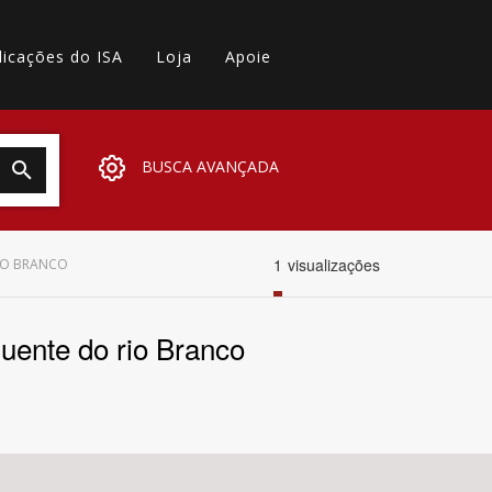
licações do ISA
Loja
Apoie
BUSCA AVANÇADA
1
visualizações
RIO BRANCO
luente do rio Branco