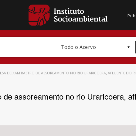
Pub
Todo o Acervo
LSA DEIXAM RASTRO DE ASSOREAMENTO NO RIO URARICOERA, AFLUENTE DO 
 de assoreamento no rio Uraricoera, af
Bioma / Bacia
Subtema