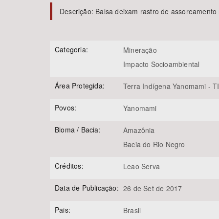
Descrição:
Balsa deixam rastro de assoreamento n
Área de Levantamento
Categoria:
Mineração
Impacto Socioambiental
Área Protegida:
Terra Indígena Yanomami - T
Povos:
Yanomami
Bioma / Bacia:
Amazônia
Bacia do Rio Negro
Créditos:
Leao Serva
Data de Publicação:
26 de Set de 2017
Pais:
Brasil