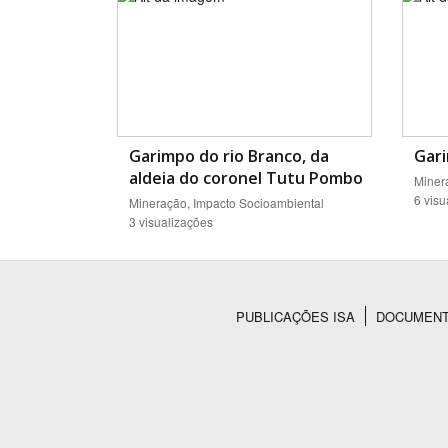
Garimpo do rio Branco, da
Gar
aldeia do coronel Tutu Pombo
Miner
6 visu
Mineração, Impacto Socioambiental
3 visualizações
PUBLICAÇÕES ISA
DOCUMEN
Rodapé