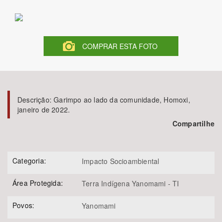
Bioma / Bacia
COMPRAR ESTA FOTO
Tema
Subtema
Descrição:
Garimpo ao lado da comunidade, Homoxi,
Área de Levantamento
janeiro de 2022.
Compartilhe
Área Protegida
Categoria:
Impacto Socioambiental
BUSCAR
Área Protegida:
Terra Indígena Yanomami - TI
Povos:
Yanomami