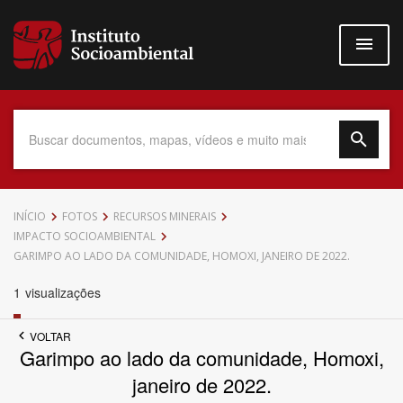
Pular
para
o
conteúdo
principal
Data do Documento
INÍCIO
FOTOS
RECURSOS MINERAIS
IMPACTO SOCIOAMBIENTAL
GARIMPO AO LADO DA COMUNIDADE, HOMOXI, JANEIRO DE 2022.
1
visualizações
Até
VOLTAR
Garimpo ao lado da comunidade, Homoxi,
janeiro de 2022.
Povo Indígena