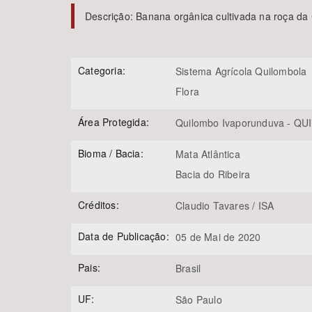
Descrição:
Banana orgânica cultivada na roça d
Área de Levantamento
Categoria:
Sistema Agrícola Quilombola
Flora
Área Protegida:
Quilombo Ivaporunduva - QUI
Bioma / Bacia:
Mata Atlântica
Bacia do Ribeira
Créditos:
Claudio Tavares / ISA
Data de Publicação:
05 de Mai de 2020
Pais:
Brasil
UF:
São Paulo