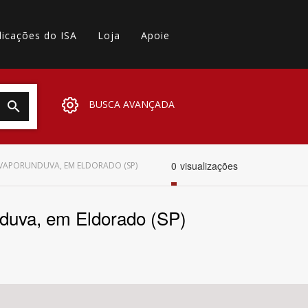
licações do ISA
Loja
Apoie
BUSCA AVANÇADA
0
visualizações
VAPORUNDUVA, EM ELDORADO (SP)
nduva, em Eldorado (SP)