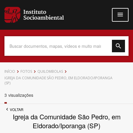
Pular
para
o
conteúdo
principal
Data do Documento
INÍCIO
FOTOS
QUILOMBOLAS
IGREJA DA COMUNIDADE SÃO PEDRO, EM ELDORADO/IPORANGA
(SP)
3
visualizações
Até
VOLTAR
Igreja da Comunidade São Pedro, em
Eldorado/Iporanga (SP)
Povo Indígena