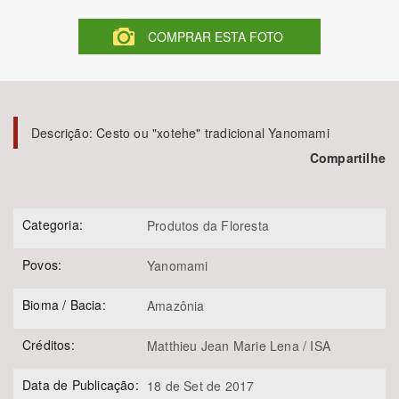
COMPRAR ESTA FOTO
Bioma / Bacia
Tema
Descrição:
Cesto ou "xotehe" tradicional Yanomami
Subtema
Compartilhe
Área de Levantamento
Categoria:
Produtos da Floresta
Área Protegida
Povos:
Yanomami
BUSCAR
Bioma / Bacia:
Amazônia
Créditos:
Matthieu Jean Marie Lena / ISA
Data de Publicação:
18 de Set de 2017