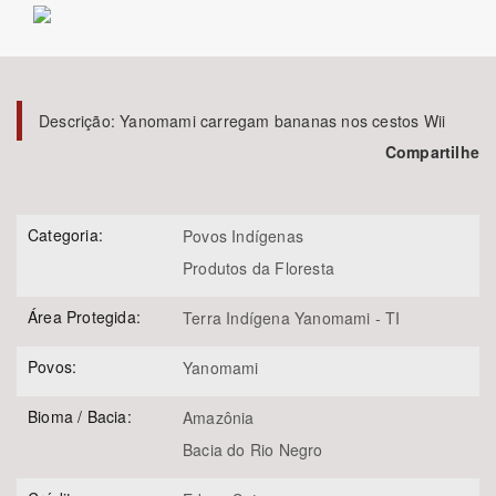
Bioma / Bacia
Tema
Descrição:
Yanomami carregam bananas nos cestos Wii
Compartilhe
Subtema
Área de Levantamento
Categoria:
Povos Indígenas
Produtos da Floresta
Área Protegida
Área Protegida:
Terra Indígena Yanomami - TI
BUSCAR
Povos:
Yanomami
Bioma / Bacia:
Amazônia
Bacia do Rio Negro