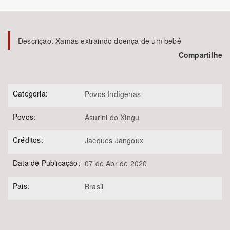
Bioma / Bacia
Descrição:
Xamãs extraindo doença de um bebê
Tema
Compartilhe
Subtema
Categoria:
Povos Indígenas
Área de Levantamento
Povos:
Asurini do Xingu
Área Protegida
Créditos:
Jacques Jangoux
Data de Publicação:
07 de Abr de 2020
BUSCAR
Pais:
Brasil