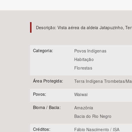
Descrição:
Vista aérea da aldeia Jatapuzinho, T
Área de Levantamento
Categoria:
Povos Indígenas
Habitação
Florestas
Área Protegida:
Terra Indígena Trombetas/Ma
Povos:
Waiwai
Bioma / Bacia:
Amazônia
Bacia do Rio Negro
Créditos:
Fábio Nascimento / ISA