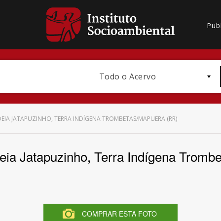
Pub
Todo o Acervo
DEIA JATAPUZINHO, TERRA INDÍGENA TROMBETAS/MAPUERA (RR)
deia Jatapuzinho, Terra Indígena Trom
Bioma / Bacia
COMPRAR ESTA FOTO
Subtema