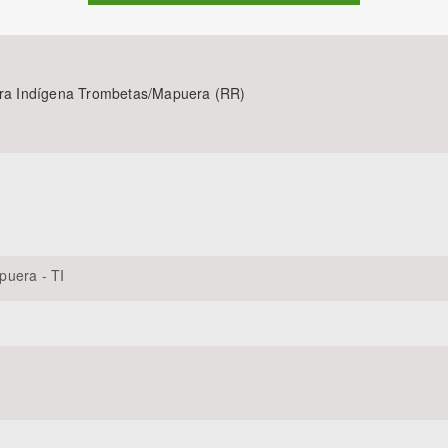
erra Indígena Trombetas/Mapuera (RR)
Área Protegida
puera - TI