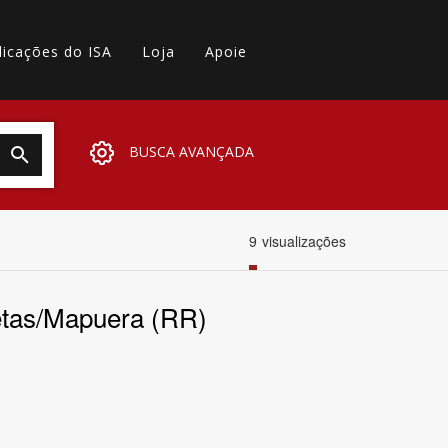
licações do ISA
Loja
Apoie
BUSCA AVANÇADA
9
visualizações
betas/Mapuera (RR)