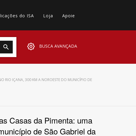
licações do ISA
Loja
Apoie
BUSCA AVANÇADA
O RIO IÇANA, 300 KM A NOROESTE DO MUNICÍPIO DE
duas Casas da Pimenta: uma
município de São Gabriel da