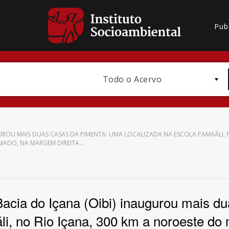
Pub
Todo o Acervo
ROU MAIS DUAS CASAS DA PIMENTA: UMA LOCALIZADA NA ESCOLA PAMAÁLI, N
MADO, NA MARGEM DIREITA…
Bioma / Bacia
acia do Içana (Oibi) inaugurou mais 
li, no Rio Içana, 300 km a noroeste do 
Subtema