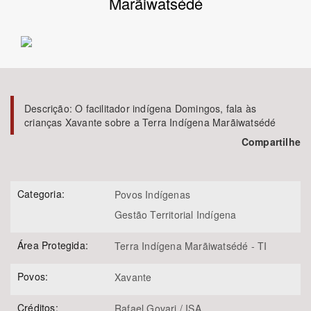
Marãiwatsédé
Bioma / Bacia
Tema
Subtema
Descrição:
O facilitador indígena Domingos, fala às
crianças Xavante sobre a Terra Indígena Marãiwatsédé
Compartilhe
Área de Levantamento
Área Protegida
Categoria:
Povos Indígenas
Gestão Territorial Indígena
BUSCAR
Área Protegida:
Terra Indígena Marãiwatsédé - TI
Povos:
Xavante
Créditos:
Rafael Govari / ISA