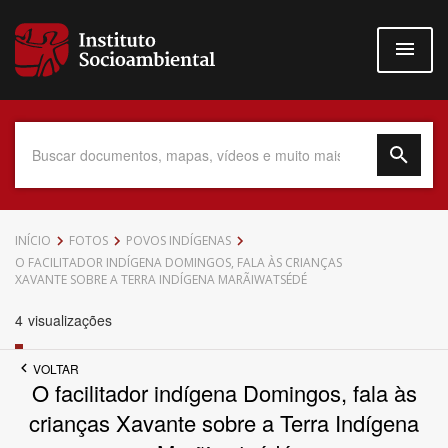
Pular
para
o
conteúdo
principal
Data do Documento
INÍCIO
FOTOS
POVOS INDÍGENAS
O FACILITADOR INDÍGENA DOMINGOS, FALA ÀS CRIANÇAS
XAVANTE SOBRE A TERRA INDÍGENA MARÃIWATSÉDÉ
4
visualizações
Até
VOLTAR
O facilitador indígena Domingos, fala às
crianças Xavante sobre a Terra Indígena
Povo Indígena