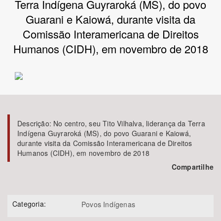
Terra Indígena Guyraroká (MS), do povo
Guarani e Kaiowá, durante visita da
Bioma / Bacia
Comissão Interamericana de Direitos
Humanos (CIDH), em novembro de 2018
Tema
Subtema
Área de Levantamento
Descrição:
No centro, seu Tito Vilhalva, liderança da Terra
Área Protegida
Indígena Guyraroká (MS), do povo Guarani e Kaiowá,
durante visita da Comissão Interamericana de Direitos
Humanos (CIDH), em novembro de 2018
BUSCAR
Compartilhe
Categoria:
Povos Indígenas