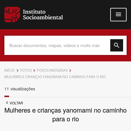
Pular
para
o
conteúdo
principal
Data do Documento
INÍCIO
FOTOS
POVOS INDÍGENAS
MULHERES E CRIANÇAS YANOMAMI NO CAMINHO PARA O RIO
11
visualizações
Até
VOLTAR
Mulheres e crianças yanomami no caminho
para o rio
Povo Indígena