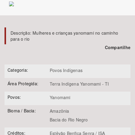
Bioma / Bacia
Tema
Descrição:
Mulheres e crianças yanomami no caminho
para o rio
Subtema
Compartilhe
Área de Levantamento
Categoria:
Povos Indígenas
Área Protegida
Área Protegida:
Terra Indígena Yanomami - TI
Povos:
Yanomami
BUSCAR
Bioma / Bacia:
Amazônia
Bacia do Rio Negro
Créditos:
Estêvão Benfica Senra / ISA