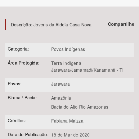
Bioma / Bacia
Compartilhe
Descrição:
Jovens da Aldeia Casa Nova
Tema
Subtema
Categoria:
Povos Indígenas
Área Protegida:
Terra Indígena
Área de Levantamento
Jarawara/Jamamadi/Kanamanti - TI
Área Protegida
Povos:
Jarawara
Bioma / Bacia:
Amazônia
BUSCAR
Bacia do Alto Rio Amazonas
Créditos:
Fabiana Maizza
Data de Publicação:
18 de Mar de 2020