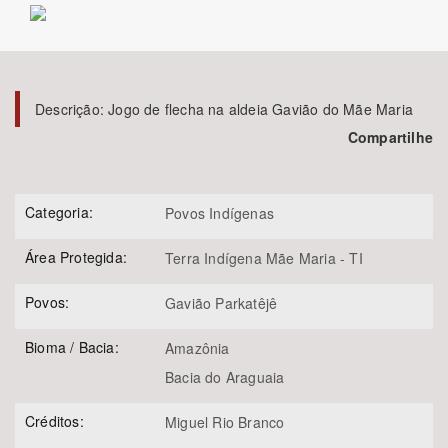
Bioma / Bacia
Tema
Descrição:
Jogo de flecha na aldeia Gavião do Mãe Maria
Compartilhe
Subtema
Área de Levantamento
Categoria:
Povos Indígenas
Área Protegida:
Área Protegida
Terra Indígena Mãe Maria - TI
Povos:
Gavião Parkatêjê
BUSCAR
Bioma / Bacia:
Amazônia
Bacia do Araguaia
Créditos:
Miguel Rio Branco