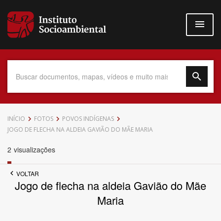
Pular
para
o
conteúdo
principal
Data do Documento
INÍCIO
FOTOS
POVOS INDÍGENAS
JOGO DE FLECHA NA ALDEIA GAVIÃO DO MÃE MARIA
2
visualizações
Até
VOLTAR
Jogo de flecha na aldeia Gavião do Mãe
Maria
Povo Indígena