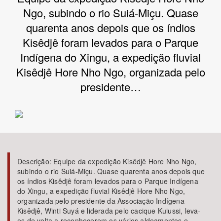
Ngo, subindo o rio Suiá-Miçu. Quase
Bioma / Bacia
quarenta anos depois que os índios
Kisêdjê foram levados para o Parque
Tema
Indígena do Xingu, a expedição fluvial
Kisêdjê Hore Nho Ngo, organizada pelo
Subtema
presidente…
Área de Levantamento
Área Protegida
Descrição:
Equipe da expedição Kisêdjê Hore Nho Ngo,
BUSCAR
subindo o rio Suiá-Miçu. Quase quarenta anos depois que
os índios Kisêdjê foram levados para o Parque Indígena
do Xingu, a expedição fluvial Kisêdjê Hore Nho Ngo,
organizada pelo presidente da Associação Indígena
Kisêdjê, Winti Suyá e liderada pelo cacique Kuiussi, leva-
os de volta a reconhecerem os vários aldeamentos e