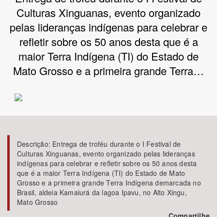
Culturas Xinguanas, evento organizado
Bioma / Bacia
pelas lideranças indígenas para celebrar e
refletir sobre os 50 anos desta que é a
Tema
maior Terra Indígena (TI) do Estado de
Mato Grosso e a primeira grande Terra…
Subtema
Área de Levantamento
Área Protegida
Descrição:
Entrega de troféu durante o I Festival de
Culturas Xinguanas, evento organizado pelas lideranças
BUSCAR
indígenas para celebrar e refletir sobre os 50 anos desta
que é a maior Terra Indígena (TI) do Estado de Mato
Grosso e a primeira grande Terra Indígena demarcada no
Brasil, aldeia Kamaiurá da lagoa Ipavu, no Alto Xingu,
Mato Grosso
Compartilhe