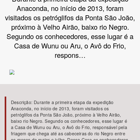
Anaconda, no início de 2013, foram
Bioma / Bacia
visitados os petróglifos da Ponta São João,
próximo à Velho Airão, baixo rio Negro.
Tema
Segundo os conhecedores, esse lugar é a
Casa de Wunu ou Aru, o Avô do Frio,
Subtema
respons…
Área de Levantamento
Área Protegida
Descrição:
Durante a primeira etapa da expedição
BUSCAR
Anaconda, no início de 2013, foram visitados os
petróglifos da Ponta São João, próximo à Velho Airão,
baixo rio Negro. Segundo os conhecedores, esse lugar é
a Casa de Wunu ou Aru, o Avô do Frio, responsável pela
friagem que chega até as cabeceiras do rio Negro entre
os meses de maior e julho. Dessa Casa os conhecedores