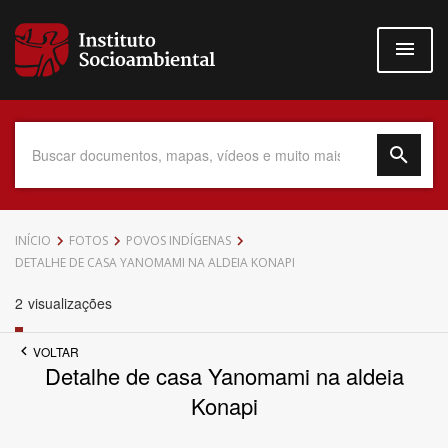
Pular
para
o
conteúdo
principal
Data do Documento
INÍCIO
FOTOS
POVOS INDÍGENAS
DETALHE DE CASA YANOMAMI NA ALDEIA KONAPI
2
visualizações
Até
VOLTAR
Detalhe de casa Yanomami na aldeia
Konapi
Povo Indígena