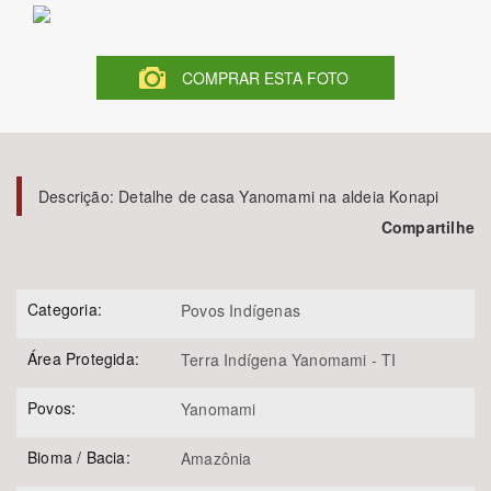
Bioma / Bacia
COMPRAR ESTA FOTO
Tema
Subtema
Descrição:
Detalhe de casa Yanomami na aldeia Konapi
Área de Levantamento
Compartilhe
Área Protegida
Categoria:
Povos Indígenas
Área Protegida:
BUSCAR
Terra Indígena Yanomami - TI
Povos:
Yanomami
Bioma / Bacia:
Amazônia