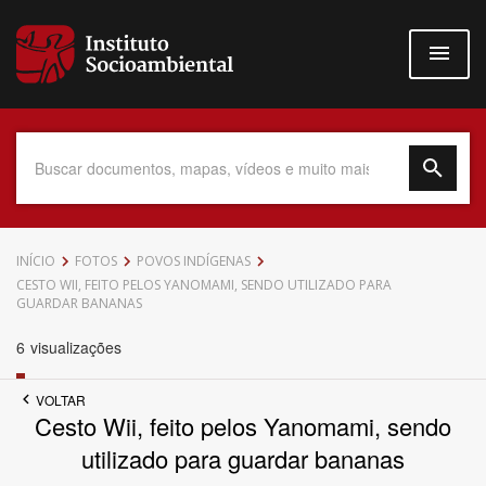
Pular
para
o
conteúdo
principal
Data do Documento
INÍCIO
FOTOS
POVOS INDÍGENAS
CESTO WII, FEITO PELOS YANOMAMI, SENDO UTILIZADO PARA
GUARDAR BANANAS
6
visualizações
Até
VOLTAR
Cesto Wii, feito pelos Yanomami, sendo
utilizado para guardar bananas
Povo Indígena