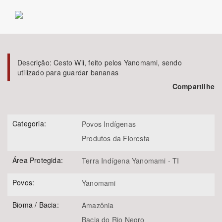
Bioma / Bacia
Tema
Descrição:
Cesto Wii, feito pelos Yanomami, sendo
utilizado para guardar bananas
Subtema
Compartilhe
Área de Levantamento
Categoria:
Povos Indígenas
Área Protegida
Produtos da Floresta
Área Protegida:
Terra Indígena Yanomami - TI
BUSCAR
Povos:
Yanomami
Bioma / Bacia:
Amazônia
Bacia do Rio Negro