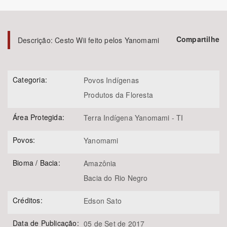
Bioma / Bacia
Compartilhe
Descrição:
Cesto Wii feito pelos Yanomami
Tema
Subtema
Categoria:
Povos Indígenas
Produtos da Floresta
Área de Levantamento
Área Protegida:
Terra Indígena Yanomami - TI
Área Protegida
Povos:
Yanomami
Bioma / Bacia:
Amazônia
BUSCAR
Bacia do Rio Negro
Créditos:
Edson Sato
Data de Publicação:
05 de Set de 2017