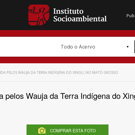
Pub
Todo o Acervo
DA PELOS WAUJA DA TERRA INDÍGENA DO XINGU, NO MATO GROSSO
 pelos Wauja da Terra Indígena do Xi
Bioma / Bacia
COMPRAR ESTA FOTO
Subtema