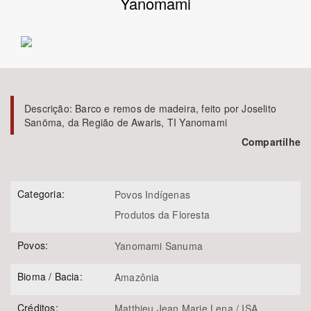
Yanomami
Bioma / Bacia
Tema
Subtema
Descrição:
Barco e remos de madeira, feito por Joselito
Sanöma, da Região de Awaris, TI Yanomami
Compartilhe
Área de Levantamento
Área Protegida
Categoria:
Povos Indígenas
Produtos da Floresta
BUSCAR
Povos:
Yanomami Sanuma
Bioma / Bacia:
Amazônia
Créditos:
Matthieu Jean Marie Lena / ISA