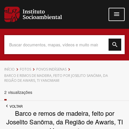
Pular
para
o
conteúdo
principal
Data do Documento
INÍCIO
FOTOS
POVOS INDÍGENAS
BARCO E REMOS DE MADEIRA, FEITO POR JOSELITO SANÖMA, DA
REGIÃO DE AWARIS, TI YANOMAMI
2
visualizações
Até
VOLTAR
Barco e remos de madeira, feito por
Joselito Sanöma, da Região de Awaris, TI
Povo Indígena