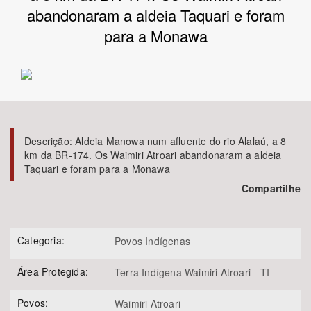
abandonaram a aldeia Taquari e foram
Bioma / Bacia
para a Monawa
Tema
Subtema
Descrição:
Aldeia Manowa num afluente do rio Alalaú, a 8
Área de Levantamento
km da BR-174. Os Waimiri Atroari abandonaram a aldeia
Taquari e foram para a Monawa
Área Protegida
Compartilhe
BUSCAR
Categoria:
Povos Indígenas
Área Protegida:
Terra Indígena Waimiri Atroari - TI
Povos:
Waimiri Atroari