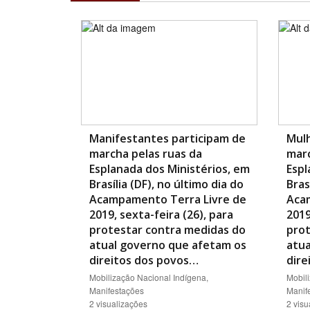
Manifestantes participam de
Mulh
marcha pelas ruas da
marc
Esplanada dos Ministérios, em
Espl
Brasília (DF), no último dia do
Bras
Acampamento Terra Livre de
Aca
2019, sexta-feira (26), para
2019
protestar contra medidas do
prot
atual governo que afetam os
atua
direitos dos povos…
dire
Mobilização Nacional Indígena,
Mobil
Manifestações
Manif
2 visualizações
2 visu