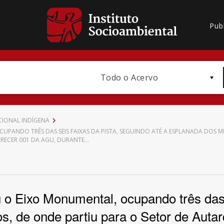
Pub
Todo o Acervo
CIONAL INDÍGENA
PANDO TRÊS DAS SEIS FAIXAS DA PISTA, SEGUINDO ATÉ A ESPLANADA DOS MI
ARECER 001 DA AGU, DURANTE…
Bioma / Bacia
u o Eixo Monumental, ocupando três das 
os, de onde partiu para o Setor de Autar
Subtema