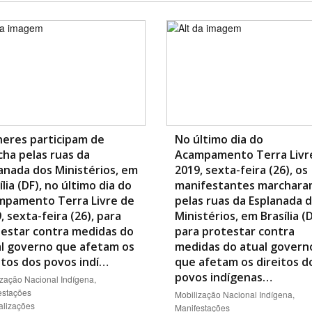
eres participam de
No último dia do
ha pelas ruas da
Acampamento Terra Livr
anada dos Ministérios, em
2019, sexta-feira (26), os
ília (DF), no último dia do
manifestantes marchar
mpamento Terra Livre de
pelas ruas da Esplanada 
, sexta-feira (26), para
Ministérios, em Brasília (D
estar contra medidas do
para protestar contra
l governo que afetam os
medidas do atual govern
itos dos povos indí…
que afetam os direitos d
povos indígenas…
ização Nacional Indígena,
estações
Mobilização Nacional Indígena,
alizações
Manifestações