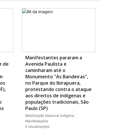
Manifestantes pararam a
e de
Avenida Paulista e
caminharam até o
am
Monumento "As Bandeiras",
dos
no Parque do Ibirapuera,
F),
protestando contra o ataque
aos direitos de indígenas e
o
populações tradicionais, São
os
Paulo (SP)
Mobilização Nacional Indígena,
Manifestações
2 visualizações