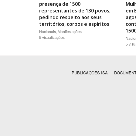
presença de 1500
Mulh
representantes de 130 povos,
em B
pedindo respeito aos seus
agos
territórios, corpos e espíritos
con
150
Nacionais, Manifestações
5 visualizações
Nacio
5 visu
PUBLICAÇÕES ISA
DOCUMEN
Rodapé