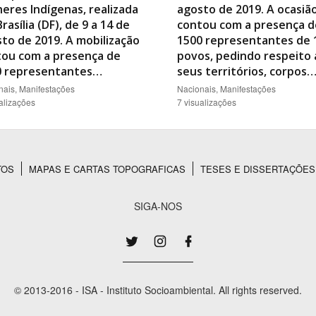
eres Indígenas, realizada
agosto de 2019. A ocasiã
rasília (DF), de 9 a 14 de
contou com a presença d
to de 2019. A mobilização
1500 representantes de 
tou com a presença de
povos, pedindo respeito 
0 representantes…
seus territórios, corpos
nais, Manifestações
Nacionais, Manifestações
alizações
7 visualizações
TOS
MAPAS E CARTAS TOPOGRAFICAS
TESES E DISSERTAÇÕES
SIGA-NOS
© 2013-2016 - ISA - Instituto Socioambiental. All rights reserved.