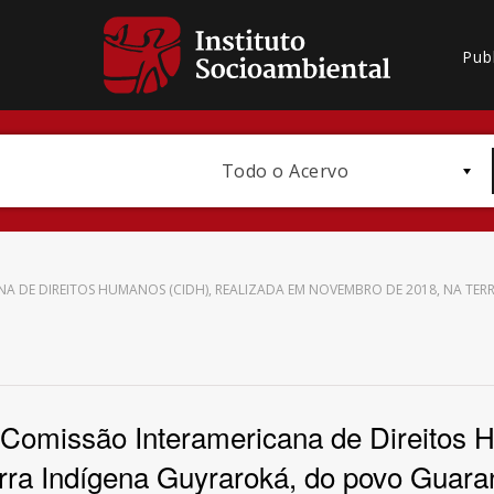
Pub
Todo o Acervo
NA DE DIREITOS HUMANOS (CIDH), REALIZADA EM NOVEMBRO DE 2018, NA TE
Bioma / Bacia
da Comissão Interamericana de Direitos
ra Indígena Guyraroká, do povo Guaran
Subtema