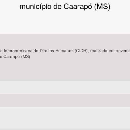
município de Caarapó (MS)
Área Protegida
são Interamericana de Direitos Humanos (CIDH), realizada em novem
 de Caarapó (MS)
I