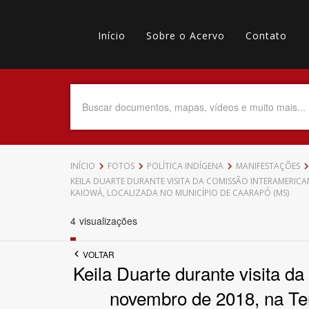
Pular
Main
para
o
Início
Sobre o Acervo
Contato
navigation
Menu
conteúdo
principal
secundário
Data do Documento
Até
INÍCIO
FOTOS
POLÍTICA INDÍGENA
MANIFESTAÇÕES
KEILA DUARTE DURANTE VISITA DA COMISSÃO INTERAMERICA
KAIOWÁ, LOCALIZADA NO MUNICÍPIO DE CAARAPÓ (MS)
4
visualizações
Povo Indígena
VOLTAR
Keila Duarte durante visita 
novembro de 2018, na Ter
Tema