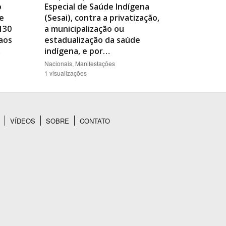
o
Especial de Saúde Indígena
e
(Sesai), contra a privatização,
130
a municipalização ou
aos
estadualização da saúde
…
indígena, e por…
Nacionais, Manifestações
1 visualizações
VÍDEOS
SOBRE
CONTATO