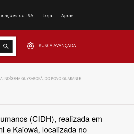
licações do ISA
Loja
Apoie
BUSCA AVANÇADA
RRA INDÍGENA GUYRAROKÁ, DO POVO GUARANI E
 Humanos (CIDH), realizada em
i e Kaiowá, localizada no