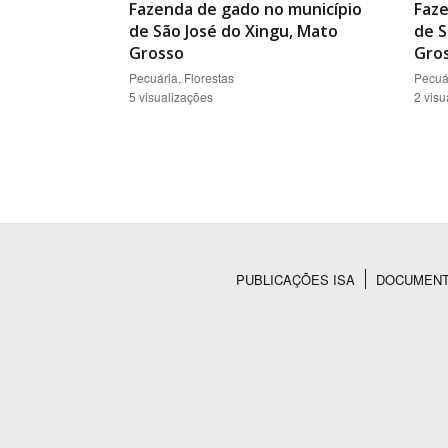
Fazenda de gado no município
Faze
de São José do Xingu, Mato
de S
Grosso
Gro
Pecuária, Florestas
Pecuár
5 visualizações
2 visu
PUBLICAÇÕES ISA
DOCUMEN
Rodapé