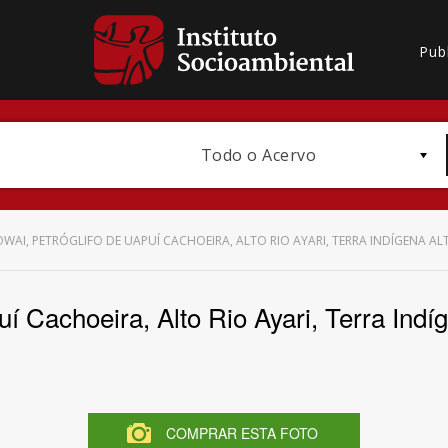
Pub
Todo o Acervo
WAI, PETRÓGLIFO DE UAPUÍ CACHOEIRA, ALTO RIO AYARI, TERRA INDÍGENA AL
uí Cachoeira, Alto Rio Ayari, Terra Ind
Bioma / Bacia
COMPRAR ESTA FOTO
Subtema