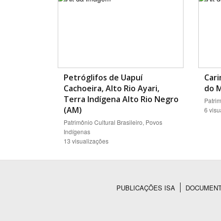
Petróglifos de Uapuí
Car
Cachoeira, Alto Rio Ayari,
do M
Terra Indígena Alto Rio Negro
Patrim
(AM)
6 visu
Patrimônio Cultural Brasileiro, Povos
Indígenas
13 visualizações
PUBLICAÇÕES ISA
DOCUMEN
Rodapé