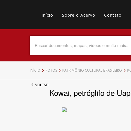
Pular
Main
para
o
Início
Sobre o Acervo
Contato
navigation
Menu
conteúdo
principal
secundário
Data do Documento
Até
INÍCIO
FOTOS
PATRIMÔNIO CULTURAL BRASILEIRO
KO
VOLTAR
Kowai, petróglifo de Uap
Povo Indígena
Tema