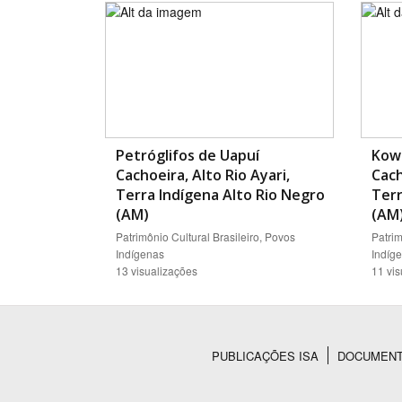
Petróglifos de Uapuí
Kowa
Cachoeira, Alto Rio Ayari,
Cach
Terra Indígena Alto Rio Negro
Terr
(AM)
(AM
Patrimônio Cultural Brasileiro, Povos
Patrim
Indígenas
Indíg
13 visualizações
11 vi
PUBLICAÇÕES ISA
DOCUMEN
Rodapé