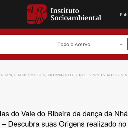
Pub
Todo o Acervo
DA DANÇA DA NHÁ MARUCA, ENCERRANDO O EVENTO PRESENTES DA FLORESTA
Bioma / Bacia
las do Vale do Ribeira da dança da Nhá
a – Descubra suas Origens realizado no
Subtema