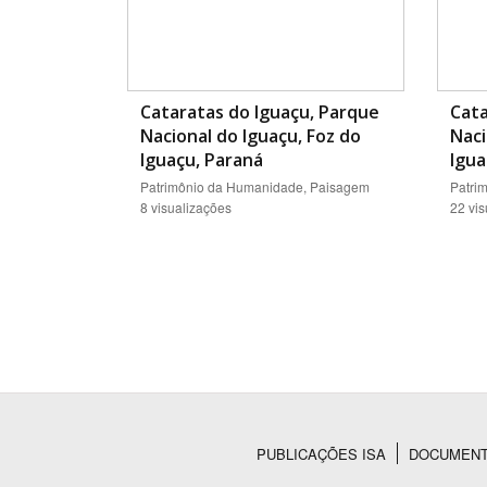
Cataratas do Iguaçu, Parque
Cata
Nacional do Iguaçu, Foz do
Naci
Iguaçu, Paraná
Igua
Patrimônio da Humanidade, Paisagem
Patri
8 visualizações
22 vi
PUBLICAÇÕES ISA
DOCUMEN
Rodapé