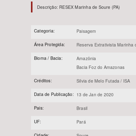
Descrição:
RESEX Marinha de Soure (PA)
Área de Levantamento
Categoria:
Paisagem
Área Protegida:
Reserva Extrativista Marinha
Bioma / Bacia:
Amazônia
Bacia Foz do Amazonas
Créditos:
Silvia de Melo Futada / ISA
Data de Publicação:
13 de Jan de 2020
Pais:
Brasil
UF:
Pará
Cidade:
Soure