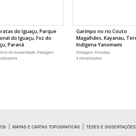
ratas do Iguaçu, Parque
Garimpo no rio Couto
onal do Iguaçu, Foz do
Magalhães, Kayanau, Ter
çu, Paraná
Indígena Yanomami
mônio da Humanidade, Paisagem
Paisagem, Florestas
sualizações
4 visualizações
TOS
MAPAS E CARTAS TOPOGRAFICAS
TESES E DISSERTAÇÕES