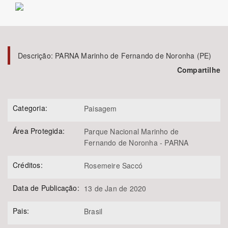
Bioma / Bacia
Tema
Descrição:
PARNA Marinho de Fernando de Noronha (PE)
Compartilhe
Subtema
Área de Levantamento
Categoria:
Paisagem
Área Protegida:
Área Protegida
Parque Nacional Marinho de
Fernando de Noronha - PARNA
Créditos:
Rosemeire Saccó
BUSCAR
Data de Publicação:
13 de Jan de 2020
Pais:
Brasil