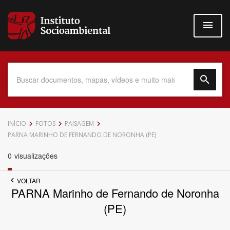
Pular
para
o
conteúdo
principal
Data do Documento
INÍCIO
FOTOS
PAISAGEM
PARNA MARINHO DE FERNANDO DE NORONHA (PE)
0
visualizações
Até
VOLTAR
PARNA Marinho de Fernando de Noronha
(PE)
Povo Indígena