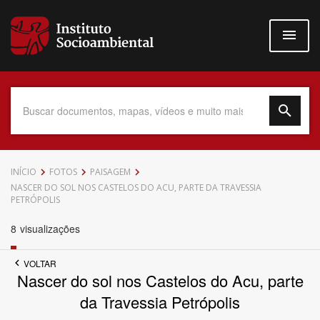
Pular
para
o
conteúdo
principal
Data do Documento
INÍCIO
FOTOS
PAISAGEM
NASCER DO SOL NOS CASTELOS DO ACU, PARTE DA TRAVESSIA
PETRÓPOLIS
8
visualizações
Até
VOLTAR
Nascer do sol nos Castelos do Acu, parte
da Travessia Petrópolis
Povo Indígena