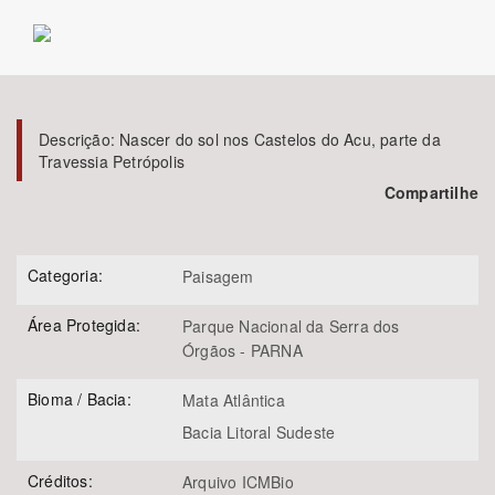
Bioma / Bacia
Tema
Descrição:
Nascer do sol nos Castelos do Acu, parte da
Travessia Petrópolis
Subtema
Compartilhe
Área de Levantamento
Categoria:
Paisagem
Área Protegida
Área Protegida:
Parque Nacional da Serra dos
Órgãos - PARNA
BUSCAR
Bioma / Bacia:
Mata Atlântica
Bacia Litoral Sudeste
Créditos:
Arquivo ICMBio