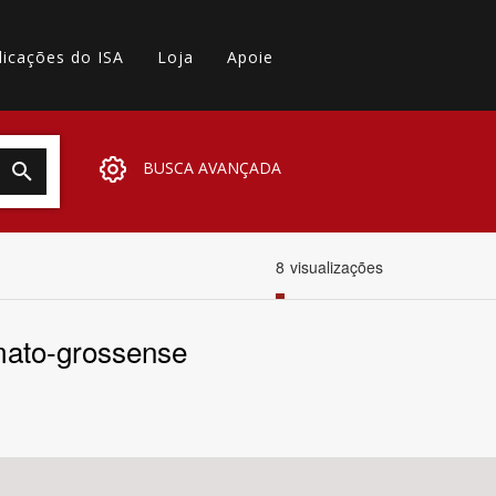
licações do ISA
Loja
Apoie
BUSCA AVANÇADA
8
visualizações
mato-grossense