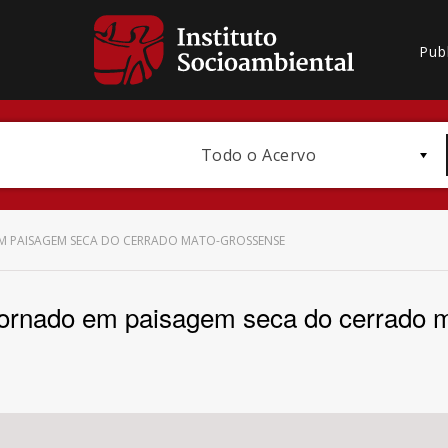
Pub
Todo o Acervo
 PAISAGEM SECA DO CERRADO MATO-GROSSENSE
ornado em paisagem seca do cerrado 
Bioma / Bacia
Subtema