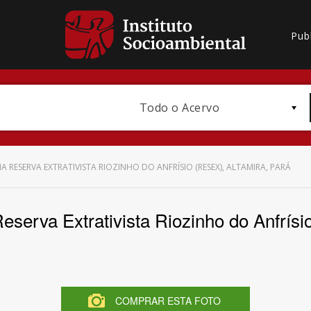
Pub
Todo o Acervo
ESERVA EXTRATIVISTA RIOZINHO DO ANFRÍSIO (RESEX), ALTAMIRA, PARÁ
eserva Extrativista Riozinho do Anfrísi
Bioma / Bacia
COMPRAR ESTA FOTO
Subtema