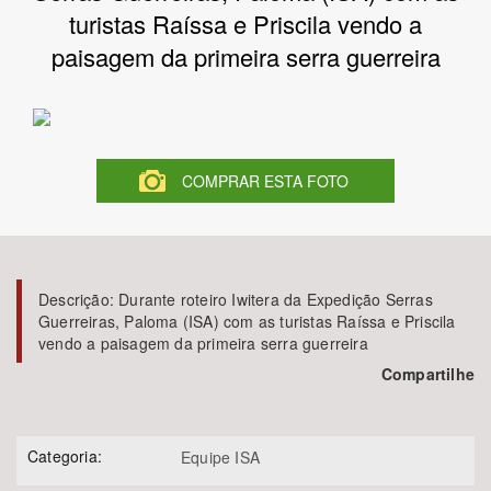
turistas Raíssa e Priscila vendo a
Bioma / Bacia
paisagem da primeira serra guerreira
Tema
Subtema
COMPRAR ESTA FOTO
Área de Levantamento
Área Protegida
Descrição:
Durante roteiro Iwitera da Expedição Serras
Guerreiras, Paloma (ISA) com as turistas Raíssa e Priscila
vendo a paisagem da primeira serra guerreira
BUSCAR
Compartilhe
Categoria:
Equipe ISA