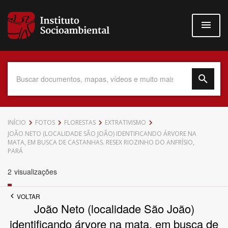
Pular
para
o
conteúdo
principal
Data do Documento
INÍCIO
FOTOS
FLORESTAS
EXTRATIVISMO
JOÃO NETO (LOCALIDADE SÃO JOÃO) IDENTIFICANDO ÁRVORE NA
MATA, EM BUSCA DE CASTANHAS. RESEX RIOZINHO DO ANFRÍSIO,
PARÁ
2
visualizações
Até
VOLTAR
João Neto (localidade São João)
identificando árvore na mata, em busca de
Povo Indígena