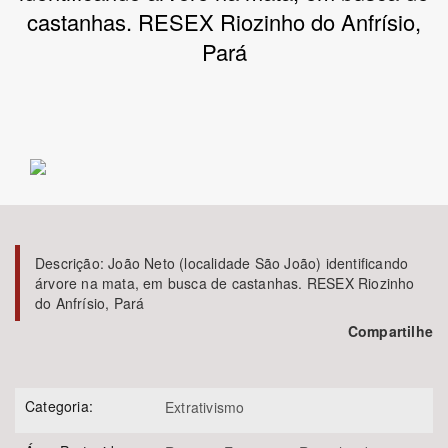
castanhas. RESEX Riozinho do Anfrísio,
Bioma / Bacia
Pará
Tema
Subtema
Área de Levantamento
Área Protegida
Descrição:
João Neto (localidade São João) identificando
árvore na mata, em busca de castanhas. RESEX Riozinho
do Anfrísio, Pará
BUSCAR
Compartilhe
Categoria:
Extrativismo