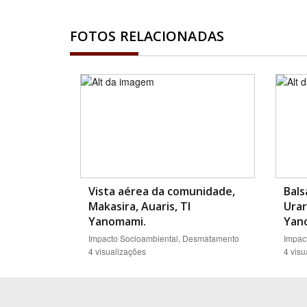
FOTOS RELACIONADAS
Vista aérea da comunidade,
Bals
Makasira, Auaris, TI
Urar
Yanomami.
Yan
Impacto Socioambiental, Desmatamento
Impac
4 visualizações
4 visu