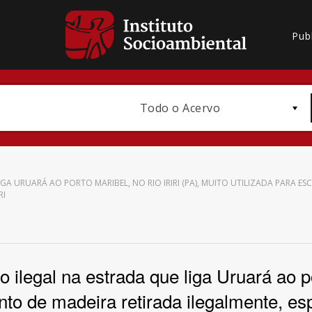
Pub
Todo o Acervo
A URUARÁ AO PORTO MARIBEL, NO RIO IRIRI (PA), MUITO UTILIZADA PARA E
RI
Bioma / Bacia
legal na estrada que liga Uruará ao port
nto de madeira retirada ilegalmente, es
Subtema