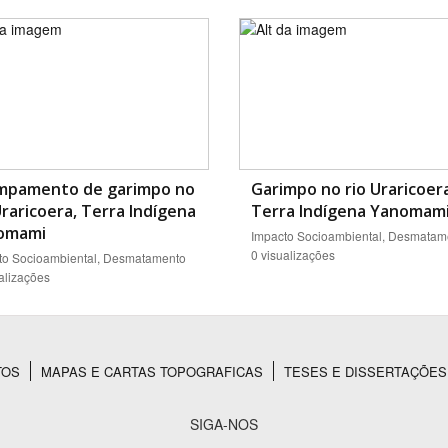
mpamento de garimpo no
Garimpo no rio Uraricoer
Uraricoera, Terra Indígena
Terra Indígena Yanomam
omami
Impacto Socioambiental, Desmatam
0 visualizações
to Socioambiental, Desmatamento
alizações
TOS
MAPAS E CARTAS TOPOGRAFICAS
TESES E DISSERTAÇÕES
SIGA-NOS