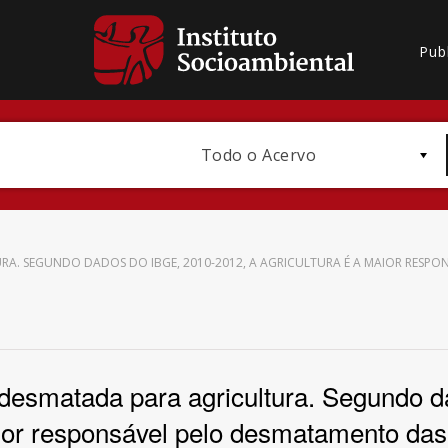
Pub
Todo o Acervo
RA. SEGUNDO DADOS DO IBGE, 2010-2012, A AGRICULTURA É A MAIOR RESP
Bioma / Bacia
desmatada para agricultura. Segundo 
ior responsável pelo desmatamento das 
Subtema