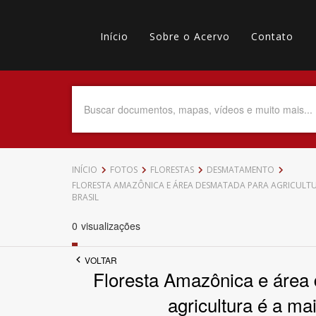
Pular
Main
para
o
Início
Sobre o Acervo
Contato
navigation
Menu
conteúdo
principal
secundário
Data do Documento
Até
INÍCIO
FOTOS
FLORESTAS
DESMATAMENTO
FLORESTA AMAZÔNICA E ÁREA DESMATADA PARA AGRICULTU
BRASIL
0
visualizações
Povo Indígena
VOLTAR
Floresta Amazônica e área 
agricultura é a ma
Tema