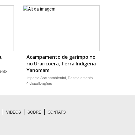
a,
Acampamento de garimpo no
i
rio Uraricoera, Terra Indígena
Yanomami
ento
Impacto Socioambiental, Desmatamento
0 visualizações
VÍDEOS
SOBRE
CONTATO