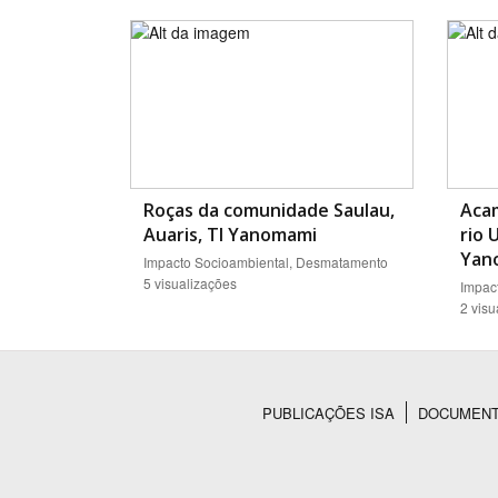
Roças da comunidade Saulau,
Aca
Auaris, TI Yanomami
rio 
Yan
Impacto Socioambiental, Desmatamento
5 visualizações
Impac
2 visu
PUBLICAÇÕES ISA
DOCUMEN
Rodapé