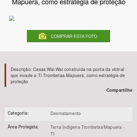
Mapuera, como estratégia de proteção
Bioma / Bacia
Tema
COMPRAR ESTA FOTO
Subtema
Área de Levantamento
Descrição:
Casas Wai-Wai construída na ponta da vicinal
que invade a TI Trombetas-Mapuera, como estratégia de
Área Protegida
proteção
Compartilhe
BUSCAR
Categoria:
Desmatamento
Área Protegida:
Terra Indígena Trombetas/Mapuera -
TI