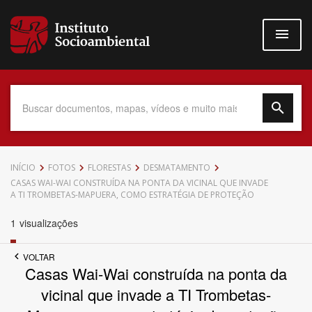
Pular
para
o
conteúdo
principal
Data do Documento
INÍCIO
FOTOS
FLORESTAS
DESMATAMENTO
CASAS WAI-WAI CONSTRUÍDA NA PONTA DA VICINAL QUE INVADE
A TI TROMBETAS-MAPUERA, COMO ESTRATÉGIA DE PROTEÇÃO
1
visualizações
Até
VOLTAR
Casas Wai-Wai construída na ponta da
vicinal que invade a TI Trombetas-
Povo Indígena