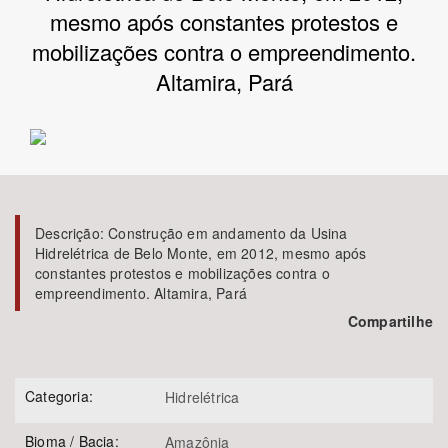
mesmo após constantes protestos e
Bioma / Bacia
mobilizações contra o empreendimento.
Altamira, Pará
Tema
Subtema
Área de Levantamento
Descrição:
Construção em andamento da Usina
Hidrelétrica de Belo Monte, em 2012, mesmo após
Área Protegida
constantes protestos e mobilizações contra o
empreendimento. Altamira, Pará
Compartilhe
BUSCAR
Categoria:
Hidrelétrica
Bioma / Bacia:
Amazônia