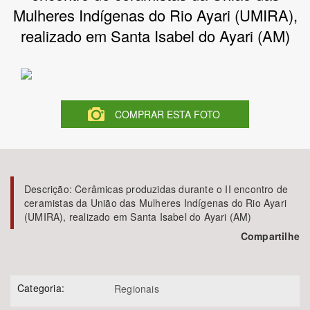
Mulheres Indígenas do Rio Ayari (UMIRA),
Bioma / Bacia
realizado em Santa Isabel do Ayari (AM)
Tema
Subtema
COMPRAR ESTA FOTO
Área de Levantamento
Área Protegida
Descrição:
Cerâmicas produzidas durante o II encontro de
ceramistas da União das Mulheres Indígenas do Rio Ayari
(UMIRA), realizado em Santa Isabel do Ayari (AM)
BUSCAR
Compartilhe
Categoria:
Regionais