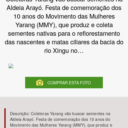
Aldeia Arayó. Festa de comemoração dos
Bioma / Bacia
10 anos do Movimento das Mulheres
Yarang (MMY), que produz e coleta
Tema
sementes nativas para o reflorestamento
das nascentes e matas ciliares da bacia do
Subtema
rio Xingu no…
Área de Levantamento
Área Protegida
COMPRAR ESTA FOTO
BUSCAR
Descrição:
Coletoras Yarang vão buscar sementes na
Aldeia Arayó. Festa de comemoração dos 10 anos do
Movimento das Mulheres Yarang (MMY), que produz e