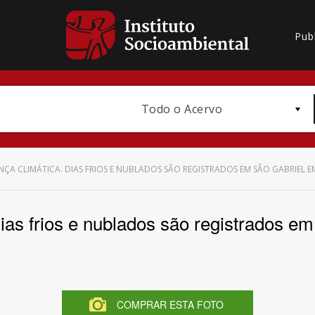
Pub
Todo o Acervo
ÇA CLIMÁTICA. DIAS FRIOS E NUBLADOS SÃO REGISTRADOS EM SÃO GABRIEL 
as frios e nublados são registrados e
Bioma / Bacia
COMPRAR ESTA FOTO
Subtema