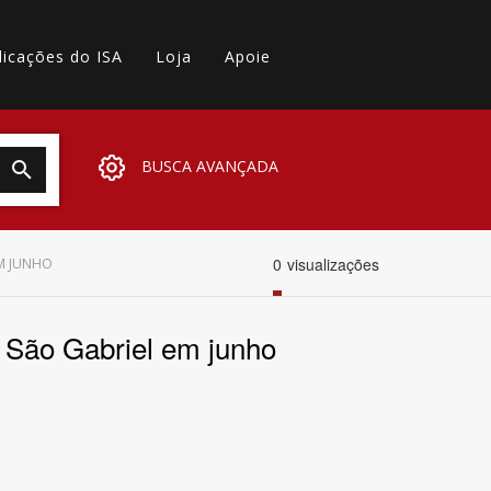
licações do ISA
Loja
Apoie
BUSCA AVANÇADA
0
visualizações
EM JUNHO
m São Gabriel em junho