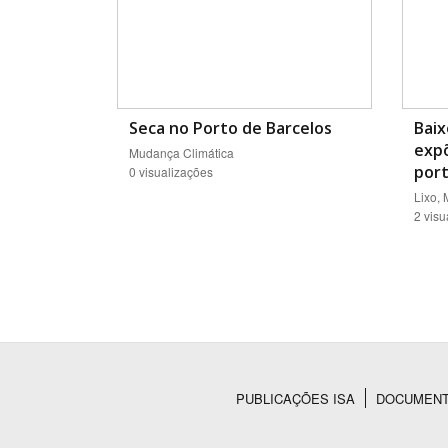
Seca no Porto de Barcelos
Baix
expõ
Mudança Climática
port
0 visualizações
Lixo,
2 visu
PUBLICAÇÕES ISA
DOCUMEN
Rodapé