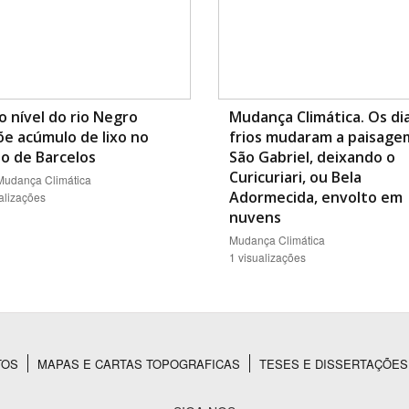
o nível do rio Negro
Mudança Climática. Os di
e acúmulo de lixo no
frios mudaram a paisage
o de Barcelos
São Gabriel, deixando o
Curicuriari, ou Bela
 Mudança Climática
Adormecida, envolto em
alizações
nuvens
Mudança Climática
1 visualizações
TOS
MAPAS E CARTAS TOPOGRAFICAS
TESES E DISSERTAÇÕES