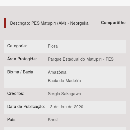
Bioma / Bacia
Compartilhe
Descrição:
PES Matupiri (AM) - Neorgelia
Tema
Subtema
Categoria:
Flora
Área Protegida:
Parque Estadual do Matupiri - PES
Área de Levantamento
Bioma / Bacia:
Amazônia
Área Protegida
Bacia do Madeira
Créditos:
Sergio Sakagawa
BUSCAR
Data de Publicação:
13 de Jan de 2020
Pais:
Brasil